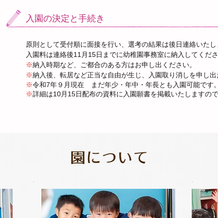
入園の決定と手続き
原則として受付順に面接を行い、選考の結果は後日連絡いたし
入園料は連絡後11月15日までに幼稚園事務室に納入してくだ
※
納入時期など、ご都合のある方はお申し出ください。
※
納入後、転居など正当な自由が生じ、入園取り消しを申し出
※
令和7
年９月現在 まだ年少・年中・年長とも入園可能です
※
詳細は10月15日配布の資料に入園願書を掲載いたしますの