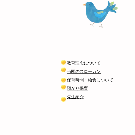
教育理念について
​当園のスローガン
保育時間・給食について
預かり保育
先生紹介