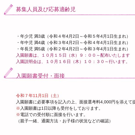
募集人員及び応募適齢児
・年少児 満3歳（令和４年
4月2日～令和５年4月1日生まれ）
・年中児 満4歳（令和３年4月2日～令和４年4月1日生まれ）
・年長児 満5歳（令和２年
4月2日～令和３年
4月1日生まれ）
​入園願書は、１０月１５日（水）９：００～配布いたします
入園説明会は、１０月１６日（木）１０：３０～行います。
入園願書受付・面接
令和７年11月1日（土）
入園願書に必要事項を記入の上、面接選考料4,000円を添えて
※
入園願書は1日以降も受付をしております。
※
電話での受付順に面接を行います。
（親子一緒、通園方法・お子様の状況などの確認）